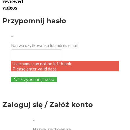
reviewed
videos
Przypomnij hasło
*
Nazwa użytkownika lub adres email
Username can not be left blank.
Please enter valid data.
Przypomnij hasło
Zaloguj się / Załóż konto
*
Nazwa użytkownika