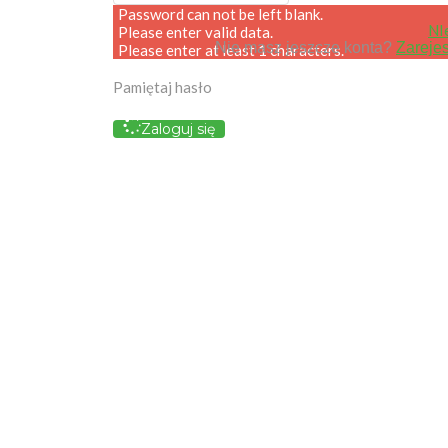
Password can not be left blank.
NI
Please enter valid data.
Nie masz jeszcze konta?
Zarejes
Please enter at least 1 characters.
Pamiętaj hasło
Zaloguj się