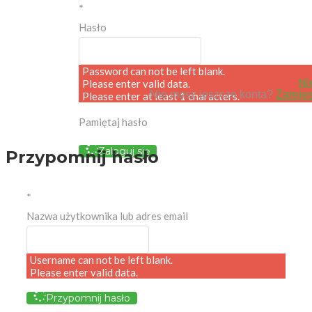
*
Hasło
Password can not be left blank.
NI
Please enter valid data.
Nie masz jeszcze konta?
Zarejes
Please enter at least 1 characters.
Pamiętaj hasło
Zaloguj się
Przypomnij hasło
*
Nazwa użytkownika lub adres email
Username can not be left blank.
Please enter valid data.
Przypomnij hasło