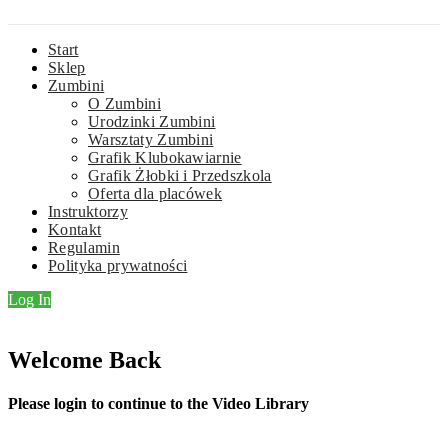
Start
Sklep
Zumbini
O Zumbini
Urodzinki Zumbini
Warsztaty Zumbini
Grafik Klubokawiarnie
Grafik Żłobki i Przedszkola
Oferta dla placówek
Instruktorzy
Kontakt
Regulamin
Polityka prywatności
Log In
Welcome Back
Please login to continue to the Video Library