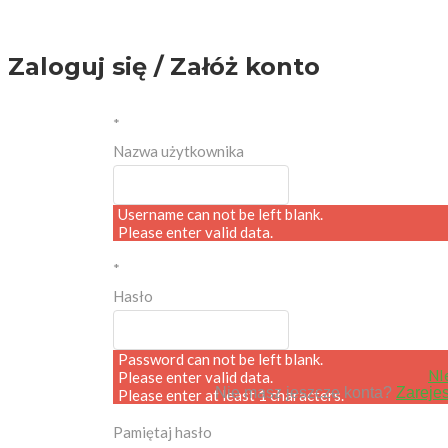
Zaloguj się / Załóż konto
*
Nazwa użytkownika
Username can not be left blank.
Please enter valid data.
*
Hasło
Password can not be left blank.
NI
Please enter valid data.
Nie masz jeszcze konta?
Zarejes
Please enter at least 1 characters.
Pamiętaj hasło