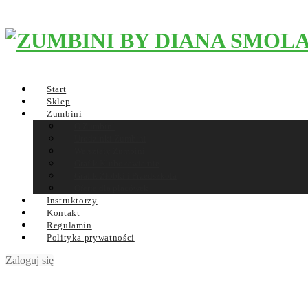
Start
Sklep
Zumbini
O Zumbini
Urodzinki Zumbini
Warsztaty Zumbini
Grafik Klubokawiarnie
Grafik Żłobki i Przedszkola
Oferta dla placówek
Instruktorzy
Kontakt
Regulamin
Polityka prywatności
Zaloguj się