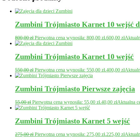
Zumbini Trójmiasto Karnet 10 wejść dl
800,00
zł
Pierwotna cena wynosiła: 800,00 zł.
600,00
zł
Aktualn
Zumbini Trójmiasto Karnet 10 wejść
550,00
zł
Pierwotna cena wynosiła: 550,00 zł.
400,00
zł
Aktualn
Zumbini Trójmiasto Pierwsze zajęcia
55,00
zł
Pierwotna cena wynosiła: 55,00 zł.
40,00
zł
Aktualna ce
Zumbini Trójmiasto Karnet 5 wejść
275,00
zł
Pierwotna cena wynosiła: 275,00 zł.
225,00
zł
Aktualn