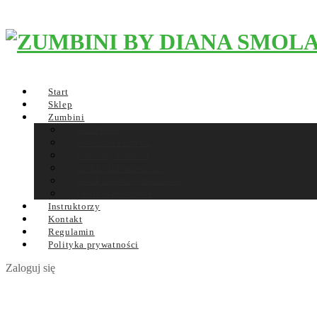
Start
Sklep
Zumbini
O Zumbini
Urodzinki Zumbini
Warsztaty Zumbini
Grafik Klubokawiarnie
Grafik Żłobki i Przedszkola
Oferta dla placówek
Instruktorzy
Kontakt
Regulamin
Polityka prywatności
Zaloguj się