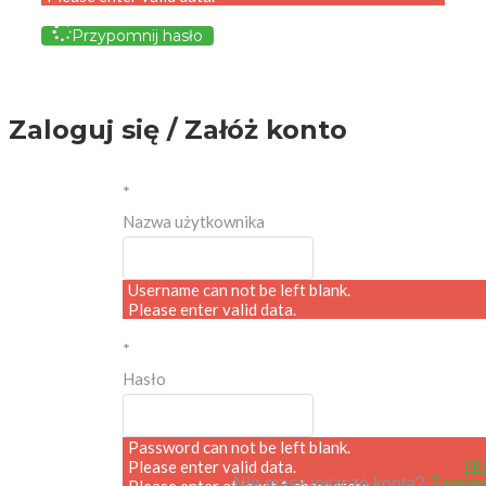
Przypomnij hasło
Zaloguj się / Załóż konto
*
Nazwa użytkownika
Username can not be left blank.
Please enter valid data.
*
Hasło
Password can not be left blank.
NI
Please enter valid data.
Nie masz jeszcze konta?
Zarejes
Please enter at least 1 characters.