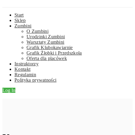
Start
Sklep
Zumbini
O Zumbini
Urodzinki Zumbini
Warsztaty Zumbini
Grafik Klubokawiarnie
Grafik Żłobki i Przedszkola
Oferta dla placówek
Instruktorzy
Kontakt
Regulamin
Polityka prywatności
Log In