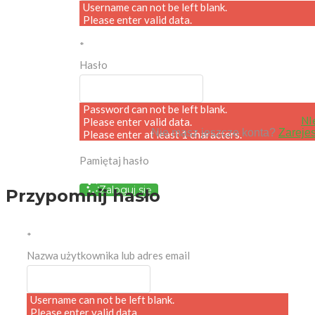
Username can not be left blank.
Please enter valid data.
*
Hasło
Password can not be left blank.
NI
Please enter valid data.
Nie masz jeszcze konta?
Zarejes
Please enter at least 1 characters.
Pamiętaj hasło
Zaloguj się
Przypomnij hasło
*
Nazwa użytkownika lub adres email
Username can not be left blank.
Please enter valid data.